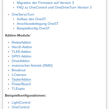
Migration der Firmware auf Version 3
FAQ zu OneControl und OneDriveTurn Version 3
OneServoTurn
Aufbau des OneST
Anschlussbelegung OneST
Beispielkonfig OneST
Addon-Module:
RelaisAddon
Herz8-Addon
TLE8-Addon
GPIO-Addon
DriveAddon
motorischer Antrieb (RMD)
Breakout
LCsensor
TasterAddon
PowerBoard
TLEopto
Beispielkonfigurationen:
LightControl
OneControl