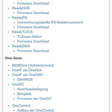
Firmware Download
ReadyHUB
Firmware Download
ReadyRS
Umrechnungstabelle RS-Meldernummern
Firmware Download
ReadyTLE16
TLEopto Addon
Firmware Download
ReadyDMX
Firmware Download
One-Serie:
BiDiBOne (Aufsteckmodul)
OneIF als OneHub
OneIF als OneDMX
DMXRGB
OneOC
Anschlussbelegung
Beispiele
Firmware der OneOC
OneControl
Aufbau der OneControl