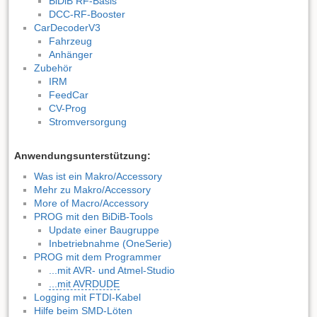
BiDiB RF-Basis
DCC-RF-Booster
CarDecoderV3
Fahrzeug
Anhänger
Zubehör
IRM
FeedCar
CV-Prog
Stromversorgung
Anwendungsunterstützung:
Was ist ein Makro/Accessory
Mehr zu Makro/Accessory
More of Macro/Accessory
PROG mit den BiDiB-Tools
Update einer Baugruppe
Inbetriebnahme (OneSerie)
PROG mit dem Programmer
...mit AVR- und Atmel-Studio
...mit AVRDUDE
Logging mit FTDI-Kabel
Hilfe beim SMD-Löten