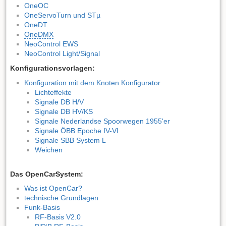
OneOC
OneServoTurn und STµ
OneDT
OneDMX
NeoControl EWS
NeoControl Light/Signal
Konfigurationsvorlagen:
Konfiguration mit dem Knoten Konfigurator
Lichteffekte
Signale DB H/V
Signale DB HV/KS
Signale Nederlandse Spoorwegen 1955'er
Signale ÖBB Epoche IV-VI
Signale SBB System L
Weichen
Das OpenCarSystem:
Was ist OpenCar?
technische Grundlagen
Funk-Basis
RF-Basis V2.0