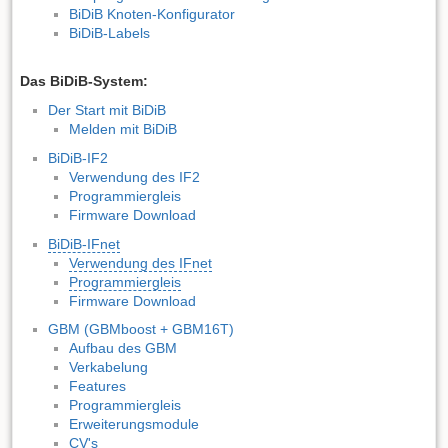
BiDiB Knoten-Konfigurator
BiDiB-Labels
Das BiDiB-System:
Der Start mit BiDiB
Melden mit BiDiB
BiDiB-IF2
Verwendung des IF2
Programmiergleis
Firmware Download
BiDiB-IFnet
Verwendung des IFnet
Programmiergleis
Firmware Download
GBM (GBMboost + GBM16T)
Aufbau des GBM
Verkabelung
Features
Programmiergleis
Erweiterungsmodule
CV's