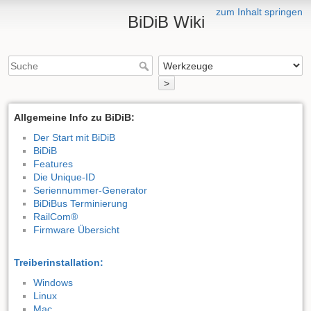
zum Inhalt springen
BiDiB Wiki
>
Allgemeine Info zu BiDiB:
Der Start mit BiDiB
BiDiB
Features
Die Unique-ID
Seriennummer-Generator
BiDiBus Terminierung
RailCom®
Firmware Übersicht
Treiberinstallation:
Windows
Linux
Mac