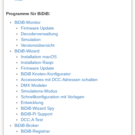
Programme für BiDiB:
BiDiB-Monitor
Firmware Update
Decoderverwaltung
Simulation
Versionsübersicht
BiDiB-Wizard
Installation macOS
Installation Raspi
Firmware Update
BiDiB Knoten-Konfigurator
Accessories mit DCC-Adressen schalten
DMX Modeler
Simulations-Modus
Schnellkonfiguration mit Vorlagen
Entwicklung
BiDiB-Wizard Spy
BiDiB-Pi Support
DCC-A Test
BiDiB-Broker
BiDiB-Registrar