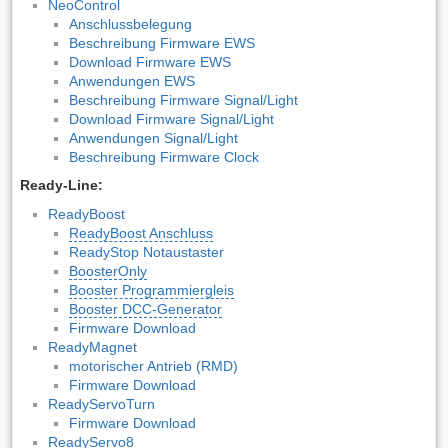
NeoControl
Anschlussbelegung
Beschreibung Firmware EWS
Download Firmware EWS
Anwendungen EWS
Beschreibung Firmware Signal/Light
Download Firmware Signal/Light
Anwendungen Signal/Light
Beschreibung Firmware Clock
Ready-Line:
ReadyBoost
ReadyBoost Anschluss
ReadyStop Notaustaster
BoosterOnly
Booster Programmiergleis
Booster DCC-Generator
Firmware Download
ReadyMagnet
motorischer Antrieb (RMD)
Firmware Download
ReadyServoTurn
Firmware Download
ReadyServo8